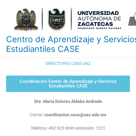
Ir
al
contenido
Centro de Aprendizaje y Servicio
Estudiantiles CASE
DIRECTORIO CASE UAZ
Coordinación Centro de Aprendizaje y Servicios
Estudiantiles CASE
Dra. María Dolores Aldaba Andrade
Correo:
coordinacion.case@uaz.edu.mx
Teléfono: 492 925 6690 extensión: 1221